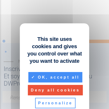
This site uses
cookies and gives
you control over what
you want to activate
NEWSLETTER
Inscrivez-vous à la newsletter
Et soyez tenu au courant de l'actu
OK, accept all
DWPro
Deny all cookies
Renseignez votre adresse email
Personalize