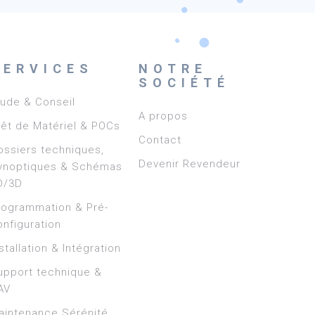
SERVICES
NOTRE
SOCIÉTÉ
tude & Conseil
A propos
rêt de Matériel & POCs
Contact
ossiers techniques,
Devenir Revendeur
ynoptiques & Schémas
D/3D
rogrammation & Pré-
onfiguration
stallation & Intégration
upport technique &
AV
aintenance Sérénité