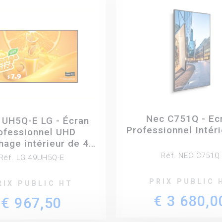
Nec C751Q - Ec
 UH5Q-E LG - Écran
Professionnel Intéri
ofessionnel UHD
chage intérieur de 49
pouces
Réf. NEC C751Q
Réf. LG 49UH5Q-E
PRIX PUBLIC 
RIX PUBLIC HT
€ 3 680,0
€ 967,50