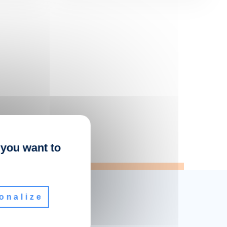
 you want to
onalize