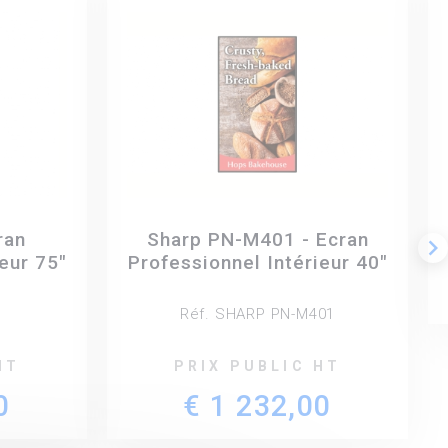
ran
Sharp PN-M401 - Ecran
keyboard_arrow_right
eur 75"
Professionnel Intérieur 40"
Réf. SHARP PN-M401
HT
PRIX PUBLIC HT
0
€ 1 232,00