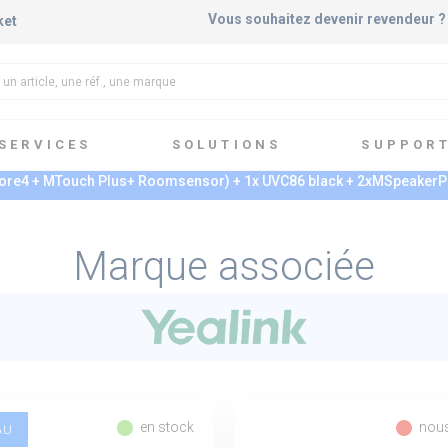
Vous souhaitez devenir revendeur 
ket
SERVICES
SOLUTIONS
SUPPOR
e4 + MTouch Plus+ Roomsensor) + 1x UVC86 black + 2xMSpeakerP
Marque associée
fiber_manual_record
fiber_manual_record
en stock
nous
AU