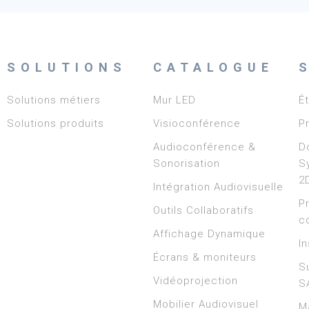
SOLUTIONS
CATALOGUE
Solutions métiers
Mur LED
É
Solutions produits
Visioconférence
P
Audioconférence &
D
Sonorisation
S
2
Intégration Audiovisuelle
P
Outils Collaboratifs
c
Affichage Dynamique
In
Écrans & moniteurs
S
Vidéoprojection
S
Mobilier Audiovisuel
M