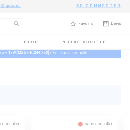
?
Cliquez ici
SE CONNECTER
search
star_border
list_alt
Favoris
Devis
T
BLOG
NOTRE SOCIÉTÉ
ro + 1xVCM36 + RCH40 E2]
n'est plus disponible
fiber_manual_record
 consulter
nous consulter