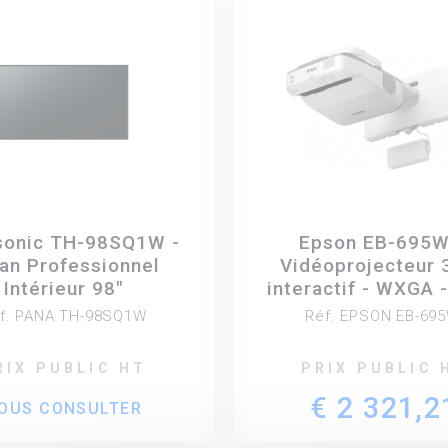
sonic TH-98SQ1W -
Epson EB-695W
an Professionnel
Vidéoprojecteur 
Intérieur 98"
interactif - WXGA 
Lumens
f. PANA TH-98SQ1W
Réf. EPSON EB-695
RIX PUBLIC HT
PRIX PUBLIC 
€ 2 321,2
OUS CONSULTER