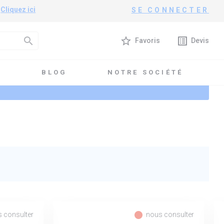
?
Cliquez ici
SE CONNECTER
search
star_border
list_alt
Favoris
Devis
T
BLOG
NOTRE SOCIÉTÉ
fiber_manual_record
 consulter
nous consulter