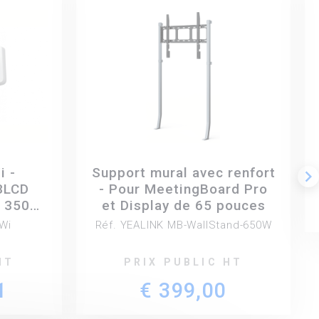
i -
Support mural avec renfort
keyboard_arrow_right
3LCD
- Pour MeetingBoard Pro
- 3500
et Display de 65 pouces
Wi
Réf. YEALINK MB-WallStand-650W
HT
PRIX PUBLIC HT
1
€ 399,00