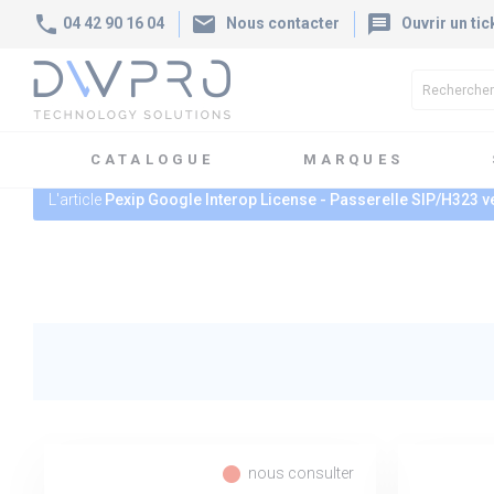
phone
mail
message
04 42 90 16 04
Nous contacter
Ouvrir un tic
CATALOGUE
MARQUES
L'article
Pexip Google Interop License - Passerelle SIP/H323 
fiber_manual_record
nous consulter