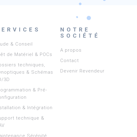
SERVICES
NOTRE
SOCIÉTÉ
tude & Conseil
A propos
rêt de Matériel & POCs
Contact
ossiers techniques,
Devenir Revendeur
ynoptiques & Schémas
D/3D
rogrammation & Pré-
onfiguration
stallation & Intégration
upport technique &
AV
aintenance Sérénité