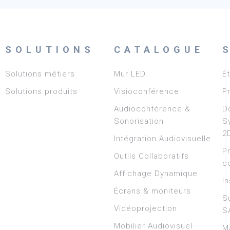
SOLUTIONS
CATALOGUE
Solutions métiers
Mur LED
É
Solutions produits
Visioconférence
P
Audioconférence &
D
Sonorisation
S
2
Intégration Audiovisuelle
P
Outils Collaboratifs
c
Affichage Dynamique
In
Écrans & moniteurs
S
Vidéoprojection
S
Mobilier Audiovisuel
M