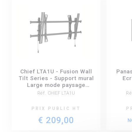
Chief LTA1U - Fusion Wall
Pana
Tilt Series - Support mural
Ecr
Large mode paysage
inclinable pour écrans de
Réf. CHIEF LTA1U
Ré
42" à 86"
PRIX PUBLIC HT
P
€ 209,00
N