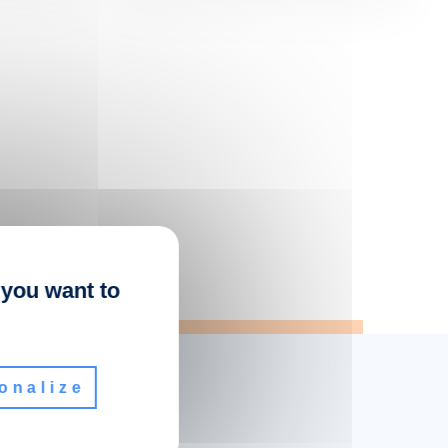
 you want to
onalize