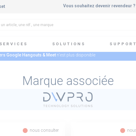
Vous souhaitez devenir revendeur 
ket
SERVICES
SOLUTIONS
SUPPOR
vers Google Hangouts & Meet
n'est plus disponible
Marque associée
fiber_manual_record
fiber_manual_record
nous consulter
nous