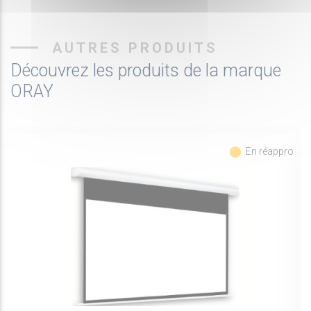
AUTRES PRODUITS
Découvrez les produits de la marque
ORAY
fiber_manual_record
En réappro