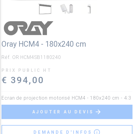
Oray HCM4 - 180x240 cm
Réf. OR HCM4SB1180240
PRIX PUBLIC HT
€ 394,00
Ecran de projection motorisé HCM4 - 180x240 cm - 4:3
arrow_forward
AJOUTER AU DEVIS
info_outline
DEMANDE D'INFOS