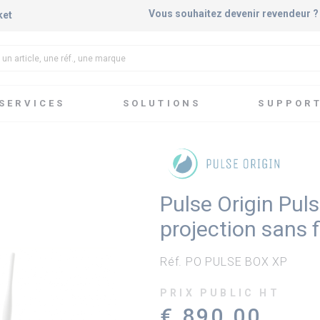
Vous souhaitez devenir revendeur 
ket
SERVICES
SOLUTIONS
SUPPOR
ge de documents
Pulse Origin Pulse Box Expérience - Solution de p
Pulse Origin Pul
projection sans 
Réf. PO PULSE BOX XP
PRIX PUBLIC HT
€ 890,00