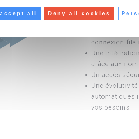
Plus de câbles 
accept all
Deny all cookies
Pers
système de pro
Plus de mainte
connexion filai
Une intégration
grâce aux nom
Un accès sécu
Une évolutivit
automatiques i
vos besoins