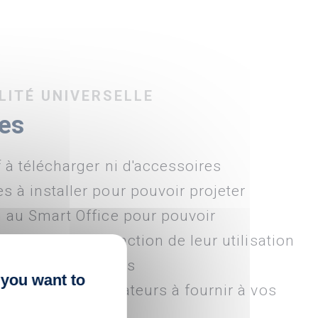
LITÉ UNIVERSELLE
es
f à télécharger ni d'accessoires
 à installer pour pouvoir projeter
n au Smart Office pour pouvoir
vos écrans en fonction de leur utilisation
ù ils sont installés
 you want to
iques et d'adaptateurs à fournir à vos