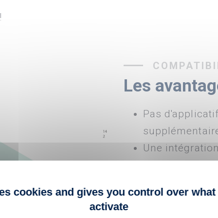
!
COMPATIBI
Les avantag
Pas d'applicati
supplémentaires
Une intégratio
contextualiser 
dans l'espace o
ses cookies and gives you control over what
Plus de connect
activate
collaborateurs