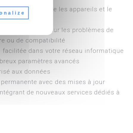
vidéo à relier entre les appareils et le
onalize
jection
nance à réaliser sur les problèmes de
re ou de compatibilité
 facilitée dans votre réseau informatique
breux paramètres avancés
risé aux données
é permanente avec des mises à jour
ntégrant de nouveaux services dédiés à