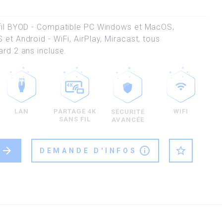
 fil BYOD - Compatible PC Windows et MacOS,
et Android - WiFi, AirPlay, Miracast, tous
ard 2 ans incluse.
LAN
PARTAGE 4K
WIFI
SÉCURITÉ
SANS FIL
AVANCÉE
arrow_forward
info_outline
star_outline
DEMANDE D'INFOS