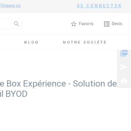
?
Cliquez ici
SE CONNECTER
search
star_border
list_alt
Favoris
Devis
T
BLOG
NOTRE SOCIÉTÉ
rojection sans fil BYOD
picture_as_pdf
send
print
se Box Expérience - Solution de
fil BYOD