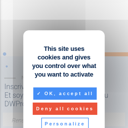
This site uses
cookies and gives
you control over what
you want to activate
NEWSLETTER
Inscrivez-vous à la newsletter
OK, accept all
Et soyez tenu au courant de l'actu
DWPro
Deny all cookies
Renseignez votre adresse email
Personalize