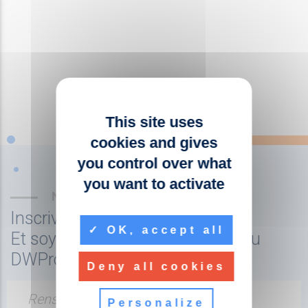
This site uses
cookies and gives
you control over what
you want to activate
NEWSLETTER
Inscrivez-vous à la newsletter
OK, accept all
Et soyez tenu au courant de l'actu
DWPro
Deny all cookies
Renseignez votre adresse email
Personalize