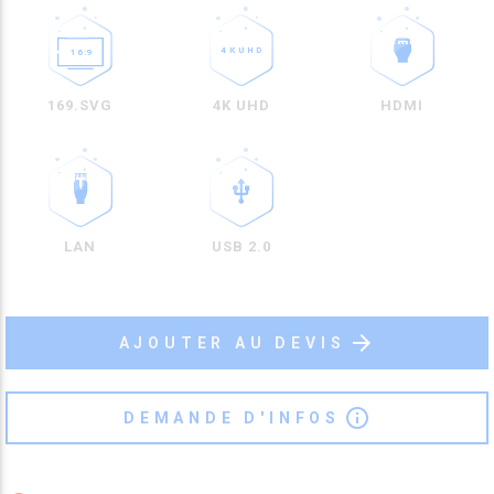
169.SVG
4K UHD
HDMI
LAN
USB 2.0
arrow_forward
AJOUTER AU DEVIS
info_outline
DEMANDE D'INFOS