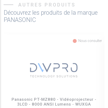
AUTRES PRODUITS
Découvrez les produits de la marque
PANASONIC
fiber_manual_record
Nous consulter
Panasonic PT-MZ880 - Vidéoprojecteur -
3LCD - 8000 ANSI Lumens - WUXGA