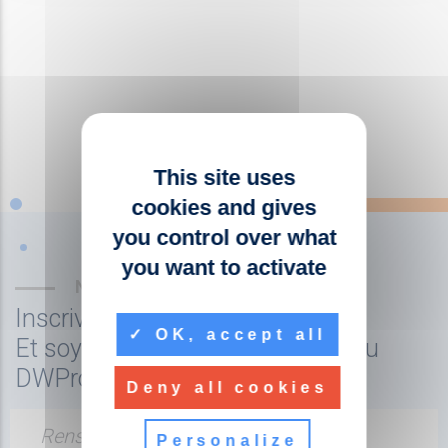
This site uses
cookies and gives
you control over what
you want to activate
NEWSLETTER
Inscrivez-vous à la newsletter
OK, accept all
Et soyez tenu au courant de l'actu
DWPro
Deny all cookies
Renseignez votre adresse email
Personalize