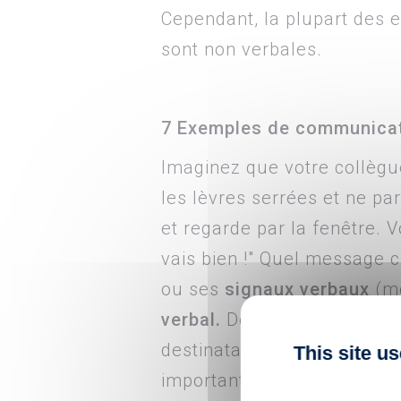
Cependant, la plupart des 
sont non verbales.
7 Exemples de communicatio
Imaginez que votre collègu
les lèvres serrées et ne par
et regarde par la fenêtre. V
vais bien !" Quel message 
ou ses
signaux verbaux
(mo
verbal.
Des études montrent
destinataires croiront le
mes
This site u
important d'être conscient d