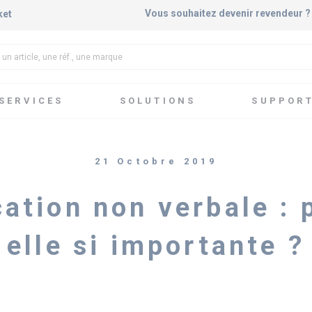
Vous souhaitez devenir revendeur 
ket
SERVICES
SOLUTIONS
SUPPOR
unication non verbale : pourquoi est-elle si importante ?
21 Octobre 2019
tion non verbale : 
elle si importante ?