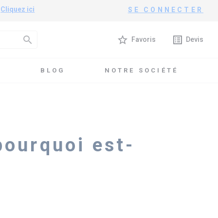
?
Cliquez ici
SE CONNECTER
search
star_border
list_alt
Favoris
Devis
T
BLOG
NOTRE SOCIÉTÉ
pourquoi est-