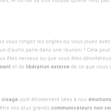
es, le ton de sa voix indique qu'elle n'est pas 
s vous rongez les ongles ou vous jouez avec v
un d'autre parle dans une réunion ? Cela peut 
s êtes nerveux ou que vous êtes désintéress
ment
et de
libération externe
de ce que vous r
 visage
sont étroitement liées à nos
émotion
être nos plus grands
communicateurs non ve