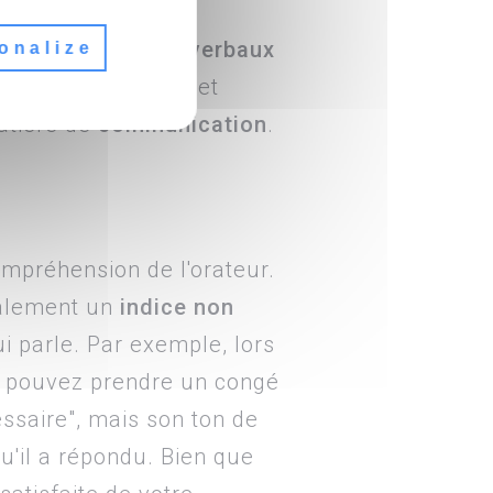
Pour
communiquer
portements non verbaux
onalize
r le lieu de travail et
atière de
communication
.
ompréhension de l'orateur.
galement un
indice non
i parle. Par exemple, lors
s pouvez prendre un congé
ssaire", mais son ton de
u'il a répondu. Bien que