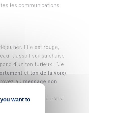
outes les communications
éjeuner. Elle est rouge,
reau, s'assoit sur sa chaise
pond d'un ton furieux : "Je
ortement
et
ton de la voix
)
croyez au
message non
 la plupart des
s. C'est pourquoi il est si
 you want to
eu de travail, pour