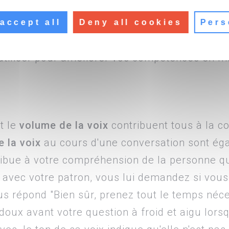
t
avec vos collègues, partenaires et clients. 
être capable de repérer certains indices et
com
accept all
Deny all cookies
Pers
i sept formes de
communication non verbale
su
tiliser pour améliorer vos compétences en m
t le
volume de la voix
contribuent tous à la c
 la voix
au cours d'une conversation sont é
ribue à votre compréhension de la personne qu
 avec votre patron, vous lui demandez si vou
us répond "Bien sûr, prenez tout le temps néce
doux avant votre question à froid et aigu lorsq