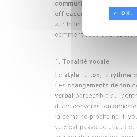
communiquer efficacemen
efficacement
, vous devez 
OK, 
sur le lieu de travail. Voic
comment vous pouvez les u
1. Tonalité vocale
Le
style
, le
ton
, le
rythme
e
Les
changements de ton de
verbal
perceptible qui cont
d'une conversation amicale
la semaine prochaine. Il vo
voix est passé de chaud et 