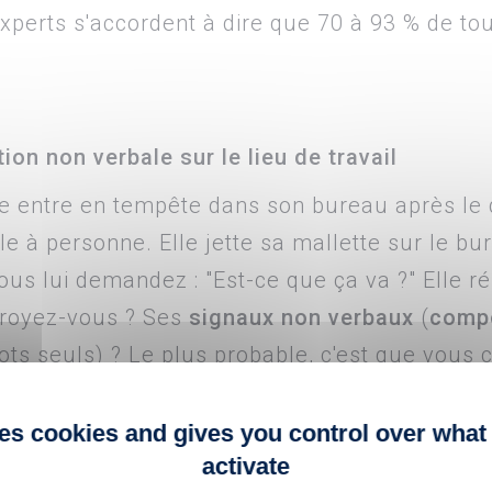
experts s'accordent à dire que 70 à 93 % de t
n non verbale sur le lieu de travail
e entre en tempête dans son bureau après le d
le à personne. Elle jette sa mallette sur le bu
ous lui demandez : "Est-ce que ça va ?" Elle ré
croyez-vous ? Ses
signaux non verbaux
(
comp
ts seuls) ? Le plus probable, c'est que vous 
 que lorsque les messages sont mal assortis,
sage non verbal
plutôt que les mots prononcé
ses cookies and gives you control over what
activate
es indices non verbaux, en particulier sur le li