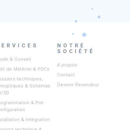
SERVICES
NOTRE
SOCIÉTÉ
tude & Conseil
A propos
rêt de Matériel & POCs
Contact
ossiers techniques,
Devenir Revendeur
ynoptiques & Schémas
D/3D
rogrammation & Pré-
onfiguration
stallation & Intégration
upport technique &