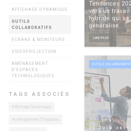
Tendances 202
AFFICHAGE DYNAMIQUE
vers un travail
hybride qui se
OUTILS
généralise
COLLABORATIFS
LIRE PLUS
ÉCRANS & MONITEURS
VIDÉOPROJECTION
AMÉNAGEMENT
OUTILS COLLABORATIF
D'ESPACES
TECHNOLOGIQUES
TAGS ASSOCIÉS
Affichage Dynamique
Aménagement D'espaces
20 JUIN 2019