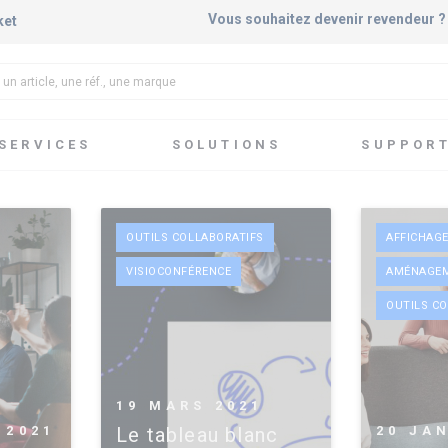
Vous souhaitez devenir revendeur 
ket
SERVICES
SOLUTIONS
SUPPOR
OUTILS COLLABORATIFS
AFFICHAG
VISIOCONFÉRENCE
AMÉNAGEM
OUTILS C
19 MARS 2021
 2021
Le tableau blanc
20 JA