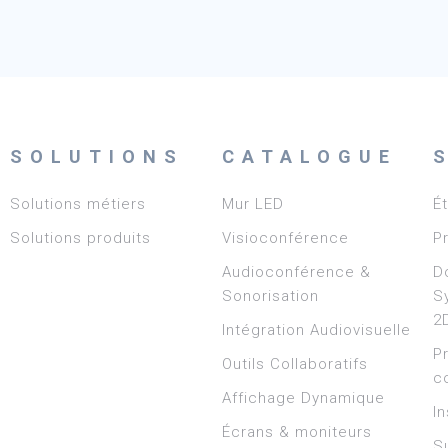
SOLUTIONS
CATALOGUE
Solutions métiers
Mur LED
É
Solutions produits
Visioconférence
P
Audioconférence &
D
Sonorisation
S
2
Intégration Audiovisuelle
P
Outils Collaboratifs
c
Affichage Dynamique
In
Écrans & moniteurs
S