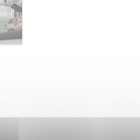
le
ratif