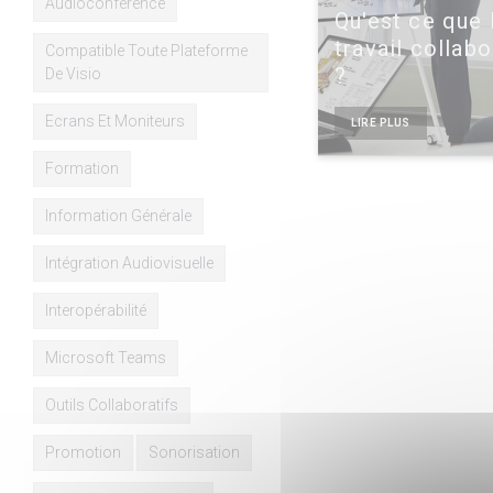
Audioconférence
Qu'est ce que 
travail collabo
Compatible Toute Plateforme
?
De Visio
Ecrans Et Moniteurs
LIRE PLUS
Formation
Information Générale
Intégration Audiovisuelle
Interopérabilité
Microsoft Teams
Outils Collaboratifs
Promotion
Sonorisation