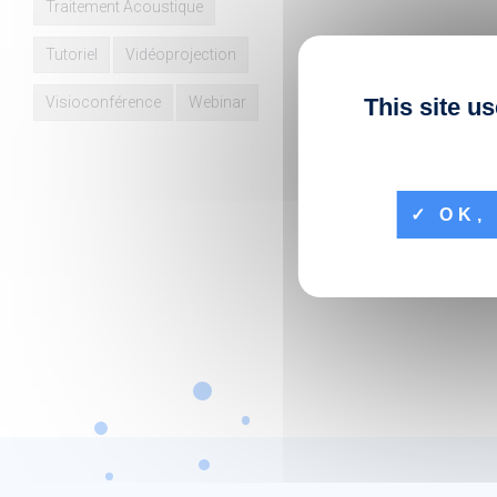
Traitement Acoustique
Tutoriel
Vidéoprojection
Visioconférence
Webinar
This site u
OK, 