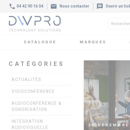
phone
mail
message
04 42 90 16 04
Nous contacter
Ouvrir un tic
CATALOGUE
MARQUES
Accueil
Blog
Outils collaboratifs
CATÉGORIES
ACTUALITÉS
VISIOCONFÉRENCE
AUDIOCONFÉRENCE &
SONORISATION
INTÉGRATION
20 DÉCEMBRE
AUDIOVISUELLE