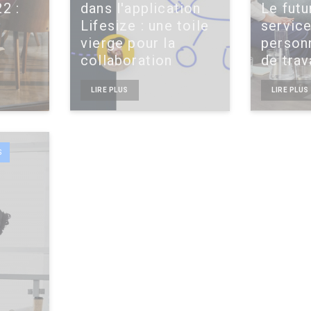
2 :
dans l'application
Le futu
Lifesize : une toile
service
vierge pour la
personn
collaboration
de trav
LIRE PLUS
LIRE PLUS
S