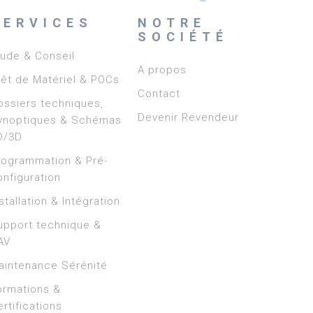
SERVICES
NOTRE
SOCIÉTÉ
tude & Conseil
A propos
rêt de Matériel & POCs
Contact
ossiers techniques,
Devenir Revendeur
ynoptiques & Schémas
D/3D
rogrammation & Pré-
onfiguration
stallation & Intégration
upport technique &
AV
aintenance Sérénité
ormations &
rtifications