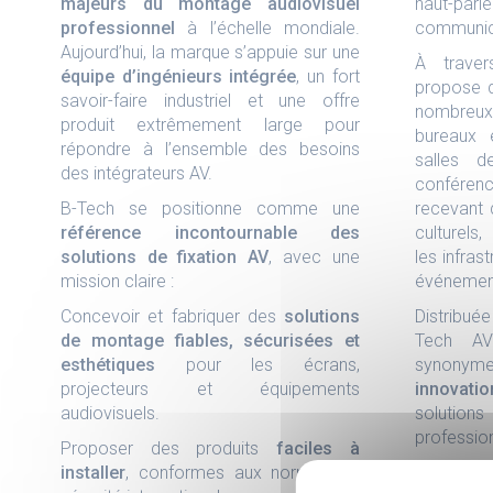
majeurs du montage audiovisuel
haut-par
professionnel
à l’échelle mondiale.
communica
Aujourd’hui, la marque s’appuie sur une
À traver
équipe d’ingénieurs intégrée
, un fort
propose d
savoir-faire industriel et une offre
nombreu
produit extrêmement large pour
bureaux 
répondre à l’ensemble des besoins
salles d
des intégrateurs AV.
conféren
B-Tech se positionne comme une
recevant 
référence incontournable des
culturels,
solutions de fixation AV
, avec une
les infras
mission claire :
événement
Concevoir et fabriquer des
solutions
Distribué
de montage fiables, sécurisées et
Tech AV
esthétiques
pour les écrans,
synony
projecteurs et équipements
innovatio
audiovisuels.
solutions
profession
Proposer des produits
faciles à
installer
, conformes aux normes de
En décou