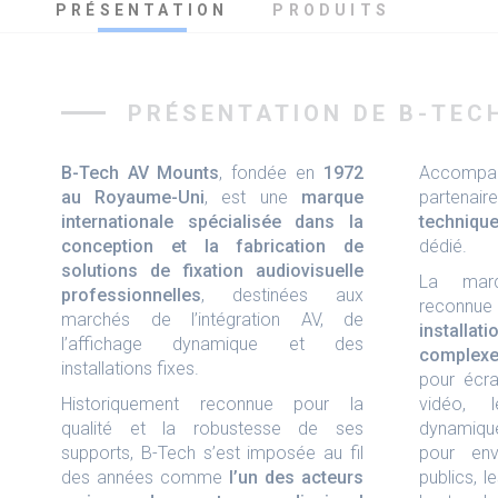
PRÉSENTATION
PRODUITS
PRÉSENTATION DE B-TEC
B-Tech AV Mounts
, fondée en
1972
Accompag
au Royaume-Uni
, est une
marque
partena
internationale spécialisée dans la
techniqu
conception et la fabrication de
dédié.
solutions de fixation audiovisuelle
La marq
professionnelles
, destinées aux
reconnue 
marchés de l’intégration AV, de
install
l’affichage dynamique et des
complex
installations fixes.
pour écr
Historiquement reconnue pour la
vidéo, l
qualité et la robustesse de ses
dynamique
supports, B-Tech s’est imposée au fil
pour env
des années comme
l’un des acteurs
publics, l