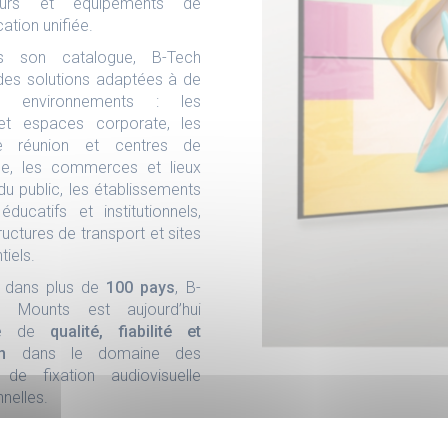
leurs et équipements de
tion unifiée.
s son catalogue, B-Tech
es solutions adaptées à de
x environnements : les
et espaces corporate, les
e réunion et centres de
ce, les commerces et lieux
du public, les établissements
 éducatifs et institutionnels,
tructures de transport et sites
iels.
e dans plus de
100 pays
, B-
 Mounts est aujourd’hui
me de
qualité, fiabilité et
n
dans le domaine des
 de fixation audiovisuelle
nelles.
vrir plus en consultant le