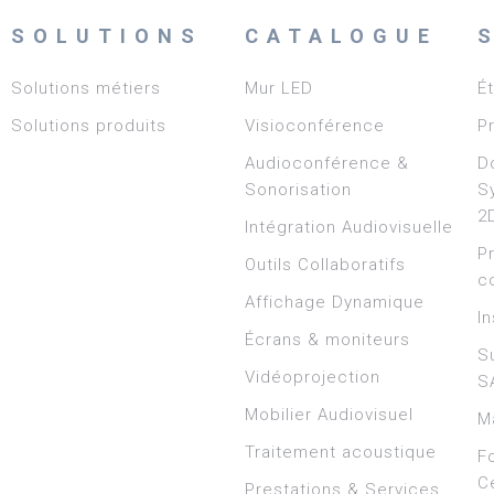
SOLUTIONS
CATALOGUE
Solutions métiers
Mur LED
É
Solutions produits
Visioconférence
P
Audioconférence &
D
Sonorisation
S
2
Intégration Audiovisuelle
P
Outils Collaboratifs
c
Affichage Dynamique
In
Écrans & moniteurs
S
Vidéoprojection
S
Mobilier Audiovisuel
M
Traitement acoustique
F
Ce
Prestations & Services