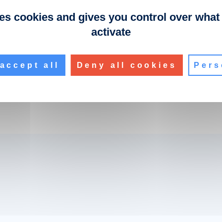
rnet de B-Tech AV Mounts.
ses cookies and gives you control over what
activate
accept all
Deny all cookies
Pers