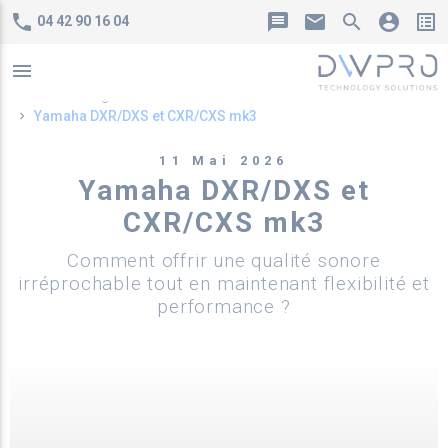
phone
message
mail
search
account_circle
list_alt
04 42 90 16 04
menu
Accueil
Blog
Actualités
Yamaha DXR/DXS et CXR/CXS mk3
11 Mai 2026
Yamaha DXR/DXS et
CXR/CXS mk3
Comment offrir une qualité sonore
irréprochable tout en maintenant flexibilité et
performance ?