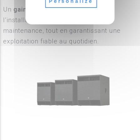
Personalize
Un
gain de temps
concret sur
l’installation, la configuration et la
maintenance, tout en garantissant une
exploitation fiable au quotidien.