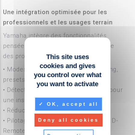
Une intégration optimisée pour les
professionnels et les usages terrain
Yamaha intègre des fonctionnalités
pensées pour simplifier chaque étape
des projets audio :
This site uses
cookies and gives
• Modes DSP adaptés (FoH, monitoring,
you control over what
presets personnalisables)
you want to activate
• Détection automatique de position pour
une installation optimisée
OK, accept all
• Réduction intelligente des larsens
• Pilotage à distance via l’application D-
Deny all cookies
Remote