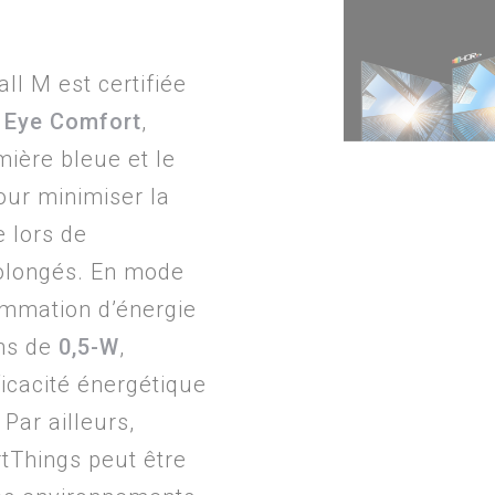
ll M est certifiée
 Eye Comfort
,
mière bleue et le
our minimiser la
e lors de
olongés. En mode
sommation d’énergie
ns de
0,5-W
,
ficacité énergétique
. Par ailleurs,
Things peut être