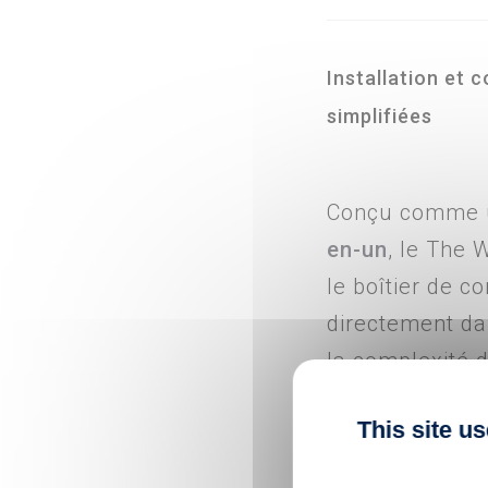
Installation et 
simplifiées
Conçu comme
en-un
, le The 
le boîtier de 
directement dan
la complexité d
les boîtiers ext
This site u
panneaux. Ave
Quick Build
, il