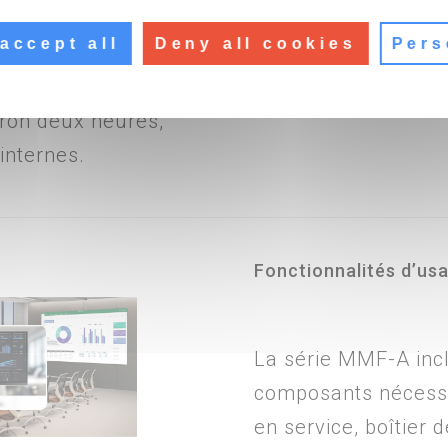
 et d’accrocher les
accept all
Deny all cookies
Pers
nfigurés pour
an géant de 136"
ron deux heures,
 internes.
Fonctionnalités d’us
La série MMF-A incl
composants nécessa
en service, boîtier d