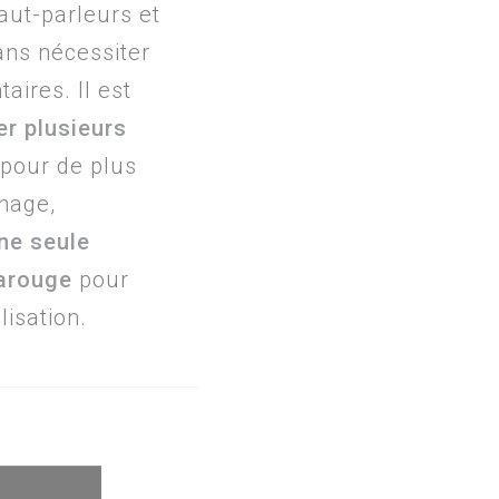
aut-parleurs et
ans nécessiter
aires. Il est
r plusieurs
pour de plus
hage,
ne seule
arouge
pour
lisation.