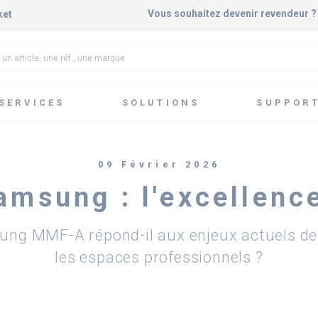
Vous souhaitez devenir revendeur 
ket
SERVICES
SOLUTIONS
SUPPOR
sung : l'excellence du Mur LED
09 Février 2026
msung : l'excellenc
g MMF-A répond-il aux enjeux actuels de 
les espaces professionnels ?