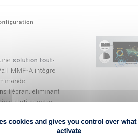
configuration
 une
solution tout-
Wall MMF-A intègre
commande
s l’écran, éliminant
’installation entre
ernes et les
ses cookies and gives you control over what
c sa
structure
activate
 suffit de fixer les