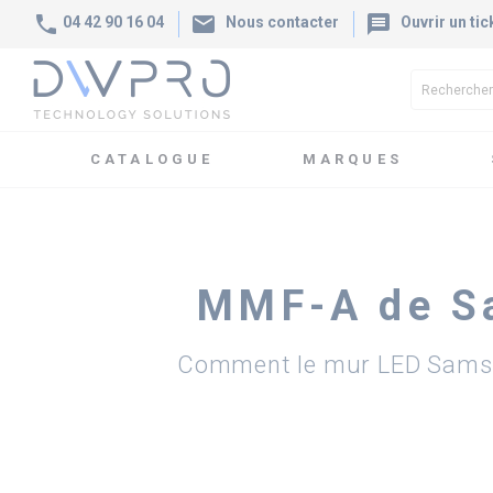
phone
mail
message
04 42 90 16 04
Nous contacter
Ouvrir un tic
CATALOGUE
MARQUES
Accueil
Blog
Actualités
MMF-A de Sam
MMF-A de Sa
Comment le mur LED Samsun