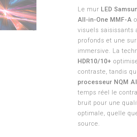
Le mur
LED Samsun
All-in-One MMF-A
o
visuels saisissants
profonds et une su
immersive. La tech
HDR10/10+
optimise
contraste, tandis qu
processeur NQM A
temps réel le contra
bruit pour une qual
optimale, quelle que
source.