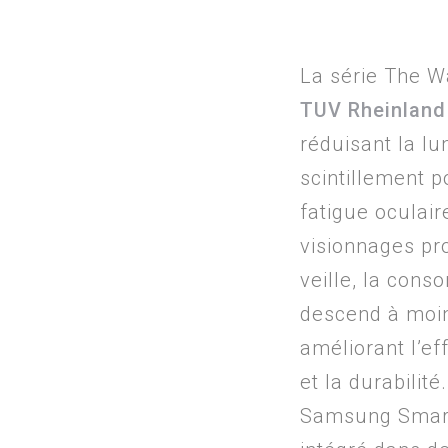
La série The Wa
TUV Rheinland
réduisant la lu
scintillement p
fatigue oculair
visionnages pr
veille, la con
descend à moi
améliorant l’ef
et la durabilité
Samsung Smart