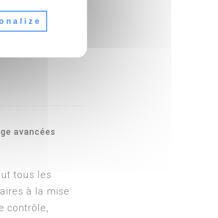
onalize
age avancées
ut tous les
ires à la mise
e contrôle,