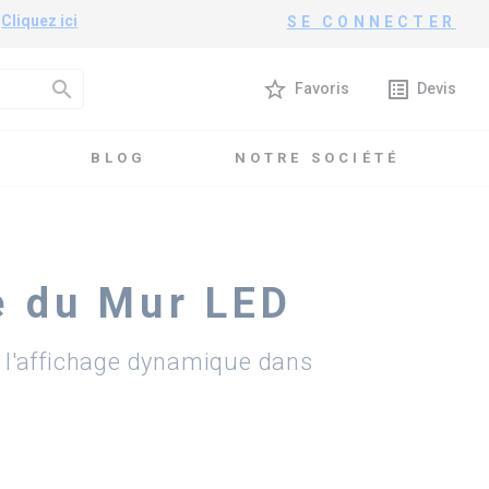
?
Cliquez ici
SE CONNECTER
search
star_border
list_alt
Favoris
Devis
T
BLOG
NOTRE SOCIÉTÉ
e du Mur LED
l'affichage dynamique dans