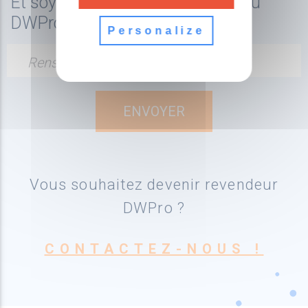
Et soyez tenu au courant de l'actu
DWPro
Personalize
Renseignez votre adresse email
Vous souhaitez devenir revendeur
DWPro ?
CONTACTEZ-NOUS !