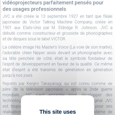
vidéoprojecteurs parfaitement pensés pour
des usages professionnels
JVC a été créée le 13 septembre 1927 en tant que filiale
japonaise de Victor Talking Machine Company, créée en
1901 aux Etats-Unis par M. Eldridge R. Johnson. JVC a
débuté comme constructeur et grossiste de phonographes
et de disques sous le label VICTOR.
La célèbre image His Master's Voice (La voie de son maitre),
l'adorable chien Nipper assis devant un phonographe avec
sa tête penchée de côté, était le symbole fondateur de
l'esprit de développement en faveur de la qualité. Ce même
état d'esprit a été transmis de génération en génération
jusqu'à nos jours.
Rejoints par Kenjiro Takayanagi, qui est connu comme «le
père de la télévision japonaise », après la 2nde guerre
mondiale, JVC s'est engagée pour développer des
technologies audio/vidéo avec un état d'esprit original. JVC
est toujours reconnue par le marché mondial pour ses
This site uses
réalisations, y compris le développement du système de