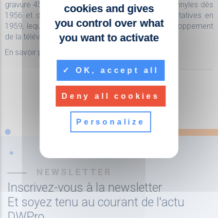
gravure 45-45 stéréo utilisé par tous les disques vinyles dès
cookies and gives
1956 et du premier magnétoscope à 2 têtes rotatives en
you control over what
1959, lequel fut le véritable déclencheur du développement
you want to activate
de la télévision.
En savoir plus sur
JVC
.
OK, accept all
Deny all cookies
Personalize
NEWSLETTER
Inscrivez-vous à la newsletter
Et soyez tenu au courant de l'actu
DWPro