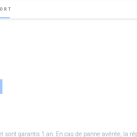
ket
ORT
SERVICES
SOLUTIONS
SUPPOR
el sont garantis 1 an. En cas de panne avérée, la ré