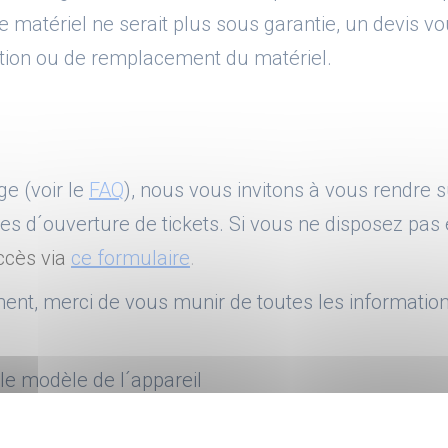
 le matériel ne serait plus sous garantie, un devi
ation ou de remplacement du matériel.
ge (voir le
FAQ
), nous vous invitons à vous rendre 
es d´ouverture de tickets. Si vous ne disposez pas
cès via
ce formulaire
.
tement, merci de vous munir de toutes les informati
le modèle de l´appareil
ctu DWPro
facture figurant sur votre facture DWPRO