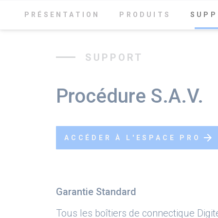
phone
mail
message
04 42 90 16 04
Nous contacter
Ouvrir un tic
PRÉSENTATION
PRODUITS
SUPP
SUPPORT
CATALOGUE
MARQUES
Accueil
Marques
DIGITEL
Procédure S.A.V.
arrow_forward
ACCÉDER À L'ESPACE PRO
Garantie Standard
Tous les boîtiers de connectique Digit