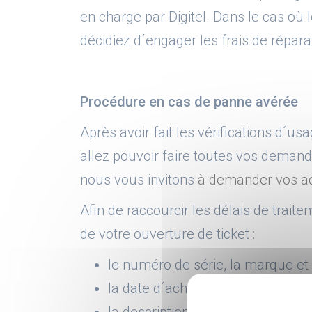
en charge par Digitel. Dans le cas où
décidiez d´engager les frais de répar
Procédure en cas de panne avérée
Après avoir fait les vérifications d´usa
allez pouvoir faire toutes vos demand
nous vous invitons
à demander vos ac
Afin de raccourcir les délais de trai
NEWSLETTER
de votre ouverture de ticket :
le numéro de série, la marque et 
Inscrivez-vous à la newsletter
Et soyez tenu au courant de l'a
la date d´achat et le numéro de 