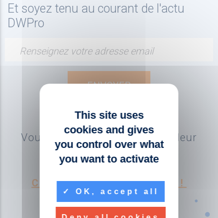
Et soyez tenu au courant de l'actu
DWPro
Renseignez votre adresse email
This site uses
cookies and gives
Vous souhaitez devenir revendeur
you control over what
DWPro ?
you want to activate
CONTACTEZ-NOUS !
OK, accept all
Deny all cookies