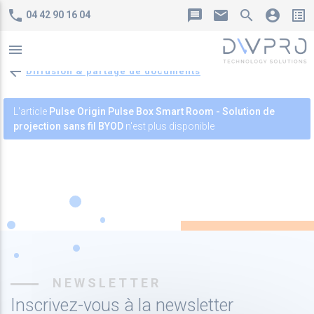
phone
message
mail
search
account_circle
list_alt
04 42 90 16 04
menu
arrow_back
Diffusion & partage de documents
_down
L'article
Pulse Origin Pulse Box Smart Room - Solution de
projection sans fil BYOD
n'est plus disponible
_down
_down
_down
NEWSLETTER
Inscrivez-vous à la newsletter
_down