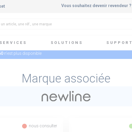
Vous souhaitez devenir revendeur 
ket
SERVICES
SOLUTIONS
SUPPOR
60
n'est plus disponible
Marque associée
fiber_manual_record
fiber_manua
nous consulter