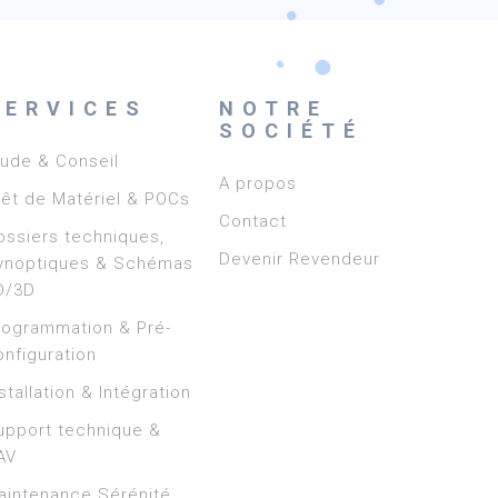
SERVICES
NOTRE
SOCIÉTÉ
tude & Conseil
A propos
rêt de Matériel & POCs
Contact
ossiers techniques,
Devenir Revendeur
ynoptiques & Schémas
D/3D
rogrammation & Pré-
onfiguration
stallation & Intégration
upport technique &
AV
aintenance Sérénité