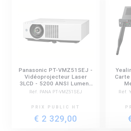
Panasonic PT-VMZ51SEJ -
Yeali
Vidéoprojecteur Laser
Carte
3LCD - 5200 ANSI Lumens
Me
-WUXGA
Réf. PANA PT-VMZ51SEJ
Réf.
PRIX PUBLIC HT
P
€ 2 329,00