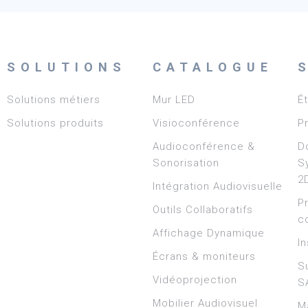
SOLUTIONS
CATALOGUE
Solutions métiers
Mur LED
É
Solutions produits
Visioconférence
P
Audioconférence &
D
Sonorisation
S
2
Intégration Audiovisuelle
P
Outils Collaboratifs
c
Affichage Dynamique
In
Écrans & moniteurs
S
Vidéoprojection
S
Mobilier Audiovisuel
M