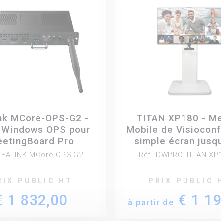
nk MCore-OPS-G2 -
TITAN XP180 - M
 Windows OPS pour
Mobile de Visiocon
etingBoard Pro
simple écran jusq
pouces de coloris
 YEALINK MCore-OPS-G2
Réf. DWPRO TITAN-XP
RIX PUBLIC HT
PRIX PUBLIC 
€ 1 832,00
€ 1 1
à partir de