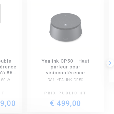
euble
Yealink CP50 - Haut
keyboard_arrow_right
férence
parleur pour
u'à 86
visioconférence
 blanc
180-W
Réf. YEALINK CP50
HT
PRIX PUBLIC HT
99,00
€ 499,00