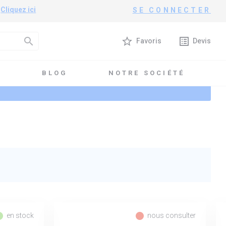
?
Cliquez ici
SE CONNECTER
search
star_border
list_alt
Favoris
Devis
T
BLOG
NOTRE SOCIÉTÉ
l_record
fiber_manual_record
en stock
nous consulter