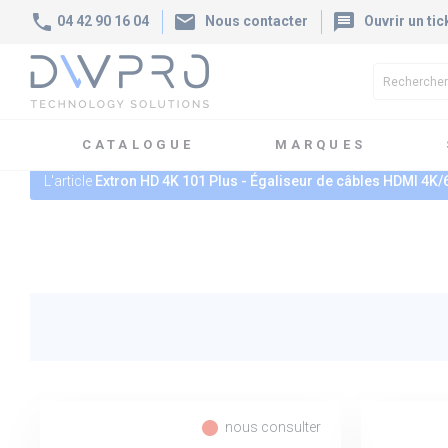
phone
mail
message
04 42 90 16 04
Nous contacter
Ouvrir un tic
CATALOGUE
MARQUES
L'article
Extron HD 4K 101 Plus - Égaliseur de câbles HDMI 4K/
fiber_manual_record
nous consulter