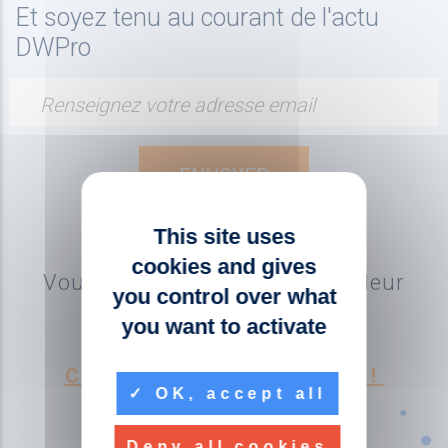
Et soyez tenu au courant de l'actu
DWPro
Renseignez votre adresse email
This site uses
cookies and gives
Vous souhaitez devenir revendeur
you control over what
DWPro ?
you want to activate
CONTACTEZ-NOUS !
OK, accept all
Deny all cookies